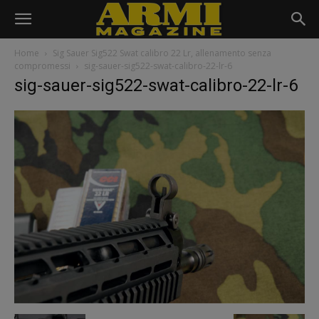
Home
Sig Sauer Sig522 Swat calibro 22 Lr, allenamento senza
compromessi
sig-sauer-sig522-swat-calibro-22-lr-6
sig-sauer-sig522-swat-calibro-22-lr-6