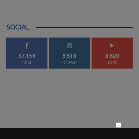
SOCIAL
37,158
9,518
8,620
Fans
Follower
Iscritti
×