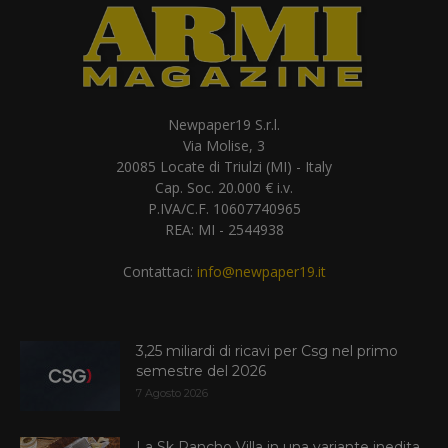
Newpaper19 S.r.l.
Via Molise, 3
20085 Locate di Triulzi (MI) - Italy
Cap. Soc. 20.000 € i.v.
P.IVA/C.F. 10607740965
REA: MI - 2544938
Contattaci:
info@newpaper19.it
3,25 miliardi di ricavi per Csg nel primo
semestre del 2026
7 Agosto 2026
La Sk Pancho Villa in una variante inedita