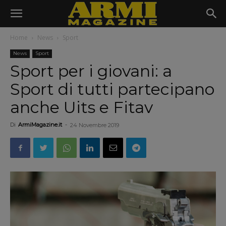
Home
News
Sport
News
Sport
Sport per i giovani: a
Sport di tutti partecipano
anche Uits e Fitav
Di
ArmiMagazine.it
-
24 Novembre 2019