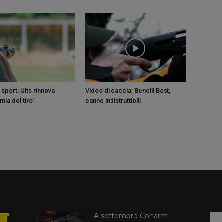
sport: Uits rinnova
Video di caccia: Benelli Best,
ia del tiro”
canne indistruttibili
A settembre Conarmi