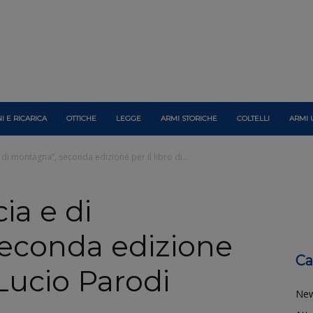
I E RICARICA
OTTICHE
LEGGE
ARMI STORICHE
COLTELLI
ARMI 
e di montagna”, seconda edizione per il libro di...
cia e di
econda edizione
Ca
i Lucio Parodi
Ne