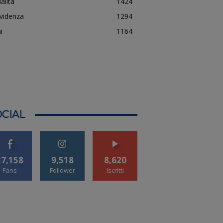
alità
1424
evidenza
1294
i
1164
CIAL
37,158
9,518
8,620
Fans
Follower
Iscritti