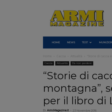
Armi
Magazine
HOME
NEWS
TEST
MUNIZION
Home
Caccia
Attualità
“Storie di caccia 
Caccia
Attualità
Da non perdere
“Storie di cac
montagna”, s
per il libro d
Di
ArmiMagazine.it
-
23 Novembre 2016