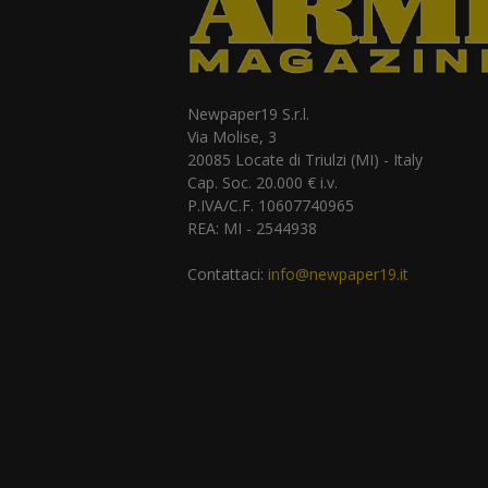
Newpaper19 S.r.l.
Via Molise, 3
20085 Locate di Triulzi (MI) - Italy
Cap. Soc. 20.000 € i.v.
P.IVA/C.F. 10607740965
REA: MI - 2544938
Contattaci:
info@newpaper19.it