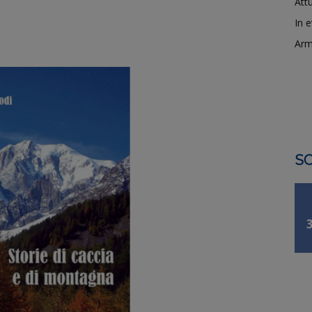
Attu
In 
Arm
SO