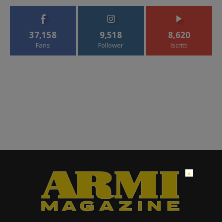
37,158
9,518
8,620
Fans
Follower
Iscritti
×