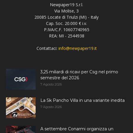
Newpaper19 S.r.l.
Via Molise, 3
20085 Locate di Triulzi (MI) - Italy
Cap. Soc. 20.000 € i.v.
P.IVA/C.F. 10607740965
REA: MI - 2544938
Contattaci:
info@newpaper19.it
3,25 miliardi di ricavi per Csg nel primo
semestre del 2026
7 Agosto 2026
La Sk Pancho Villa in una variante inedita
7 Agosto 2026
A settembre Conarmi organizza un