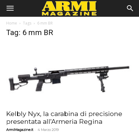
Home
Tags
6 mm BR
Tag: 6 mm BR
Kelbly Nyx, la carabina di precisione
presentata all’Armeria Regina
-
ArmiMagazine.it
4 Marzo 2019