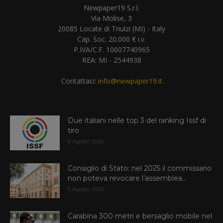
Newpaper19 S.r.l.
Via Molise, 3
20085 Locate di Triulzi (MI) - Italy
Cap. Soc. 20.000 € i.v.
P.IVA/C.F. 10607740965
REA: MI - 2544938
Contattaci:
info@newpaper19.it
Due italiani nelle top 3 del ranking Issf di
tiro
6 Agosto 2026
Consiglio di Stato: nel 2025 il commissario
non poteva revocare l’assemblea...
5 Agosto 2026
Carabina 300 metri e bersaglio mobile nel