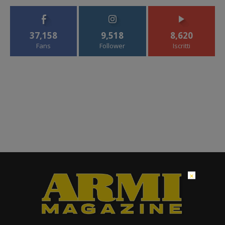
37,158
9,518
8,620
Fans
Follower
Iscritti
×