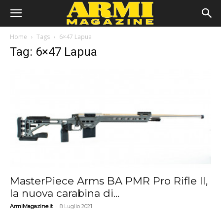
Home
Tags
6×47 Lapua
Tag: 6×47 Lapua
MasterPiece Arms BA PMR Pro Rifle II,
la nuova carabina di...
-
ArmiMagazine.it
8 Luglio 2021