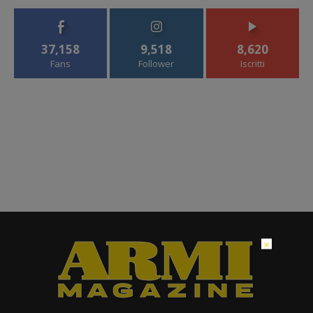
37,158
9,518
8,620
Fans
Follower
Iscritti
×