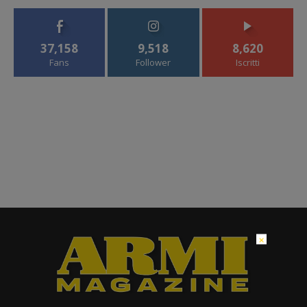
37,158
9,518
8,620
Fans
Follower
Iscritti
×