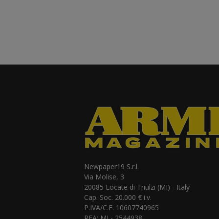
Newpaper19 S.r.l.
Via Molise, 3
20085 Locate di Triulzi (MI) - Italy
Cap. Soc. 20.000 € i.v.
P.IVA/C.F. 10607740965
REA: MI - 2544938