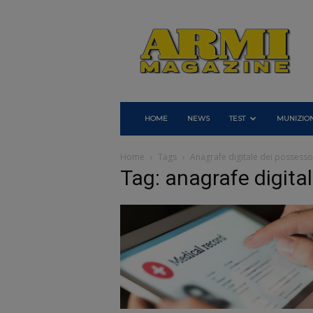
Armi
Magazine
HOME
NEWS
TEST
MUNIZION
Home
Tags
Anagrafe digitale dei possessor
Tag: anagrafe digital