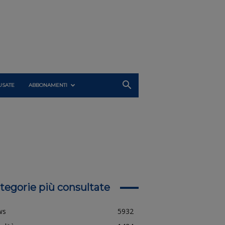
USATE
ABBONAMENTI
tegorie più consultate
ws
5932