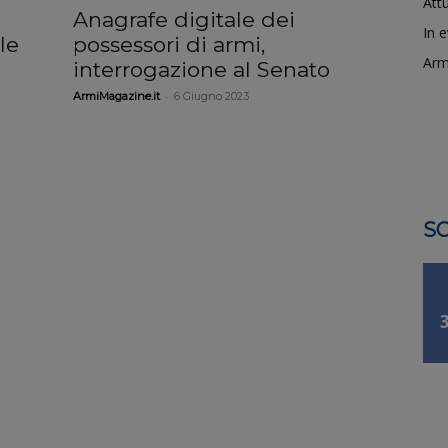
Attu
Anagrafe digitale dei
In 
le
possessori di armi,
Arm
interrogazione al Senato
-
ArmiMagazine.it
6 Giugno 2023
SO