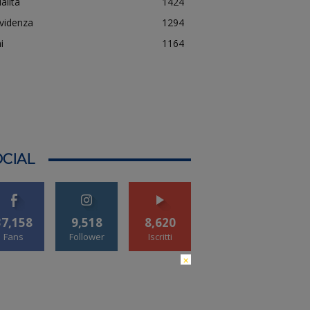
alità
1424
evidenza
1294
i
1164
CIAL
37,158
9,518
8,620
Fans
Follower
Iscritti
×