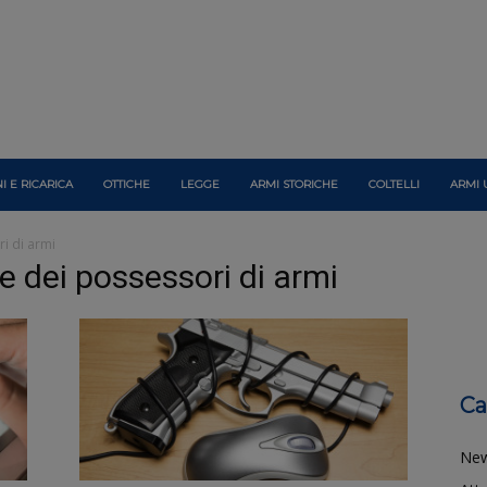
I E RICARICA
OTTICHE
LEGGE
ARMI STORICHE
COLTELLI
ARMI 
i di armi
e dei possessori di armi
Ca
Ne