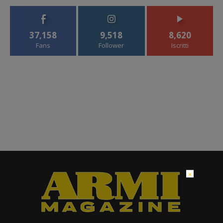
37,158
9,518
8,620
Fans
Follower
Iscritti
×