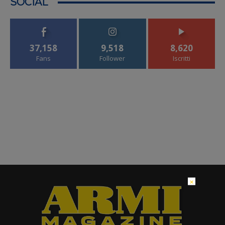
SOCIAL
37,158
9,518
8,620
Fans
Follower
Iscritti
×