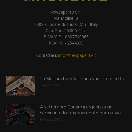
Newpaper19 S.r.l.
Via Molise, 3
20085 Locate di Triulzi (MI) - Italy
Cap. Soc. 20.000 € i.v.
P.IVA/C.F. 10607740965
REA: MI - 2544938
Contattaci:
info@newpaper19.it
La Sk Pancho Villa in una variante inedita
7 Agosto 2026
A settembre Conarmi organizza un
seminario di aggiornamento normativo
6 Agosto 2026