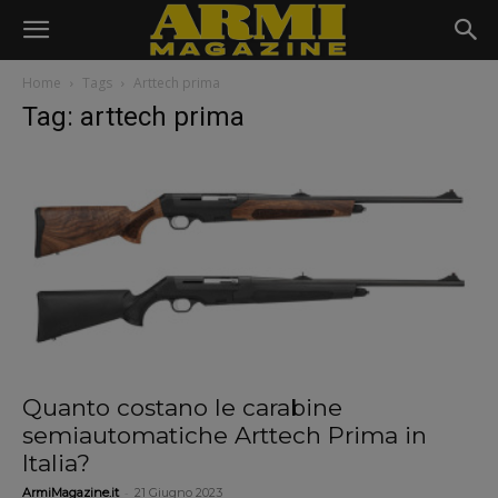
Home
Tags
Arttech prima
Tag: arttech prima
Quanto costano le carabine
semiautomatiche Arttech Prima in
Italia?
-
ArmiMagazine.it
21 Giugno 2023