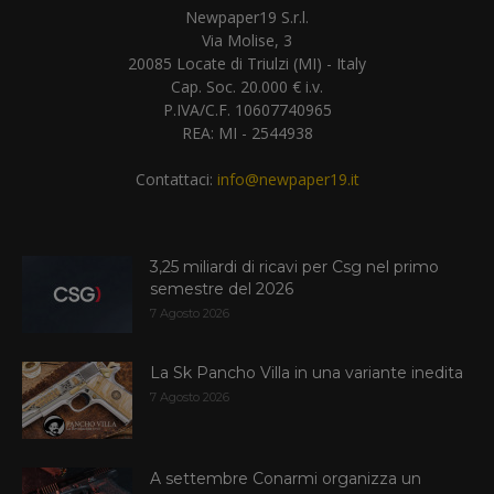
Newpaper19 S.r.l.
Via Molise, 3
20085 Locate di Triulzi (MI) - Italy
Cap. Soc. 20.000 € i.v.
P.IVA/C.F. 10607740965
REA: MI - 2544938
Contattaci:
info@newpaper19.it
3,25 miliardi di ricavi per Csg nel primo
semestre del 2026
7 Agosto 2026
La Sk Pancho Villa in una variante inedita
7 Agosto 2026
A settembre Conarmi organizza un