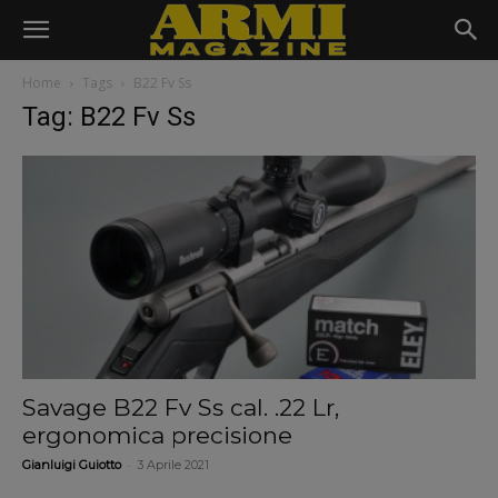
Home
Tags
B22 Fv Ss
Tag: B22 Fv Ss
Savage B22 Fv Ss cal. .22 Lr,
ergonomica precisione
-
Gianluigi Guiotto
3 Aprile 2021