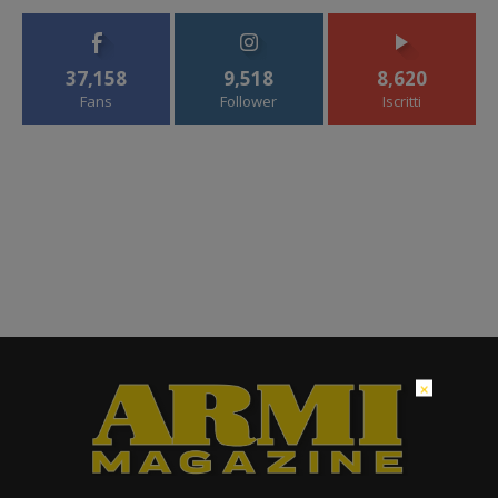
37,158
9,518
8,620
Fans
Follower
Iscritti
×