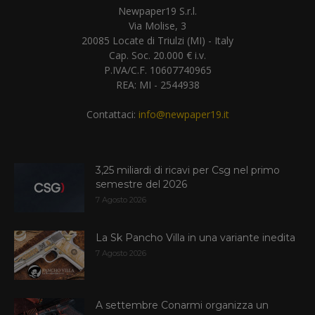
Newpaper19 S.r.l.
Via Molise, 3
20085 Locate di Triulzi (MI) - Italy
Cap. Soc. 20.000 € i.v.
P.IVA/C.F. 10607740965
REA: MI - 2544938
Contattaci:
info@newpaper19.it
3,25 miliardi di ricavi per Csg nel primo
semestre del 2026
7 Agosto 2026
La Sk Pancho Villa in una variante inedita
7 Agosto 2026
A settembre Conarmi organizza un