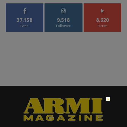
37,158
9,518
8,620
Fans
Follower
Iscritti
×