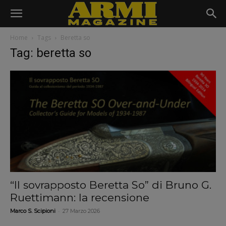
Home
Tags
Beretta so
Tag: beretta so
“Il sovrapposto Beretta So” di Bruno G.
Ruettimann: la recensione
-
Marco S. Scipioni
27 Marzo 2026