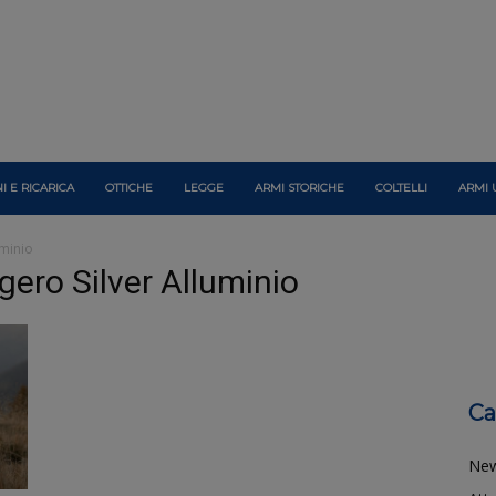
I E RICARICA
OTTICHE
LEGGE
ARMI STORICHE
COLTELLI
ARMI 
uminio
gero Silver Alluminio
Ca
Ne