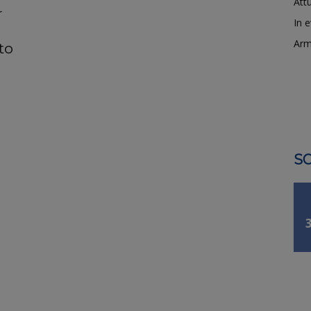
Attu
r
In 
Arm
to
SO