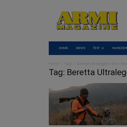
Armi
Magazine
HOME
NEWS
TEST
MUNIZION
Home
Tags
Beretta Ultraleggero Silver All
Tag: Beretta Ultraleg