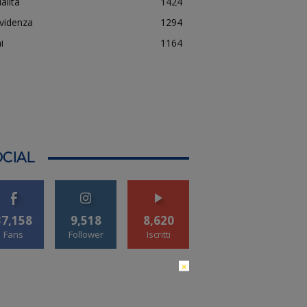
alità
1424
evidenza
1294
i
1164
CIAL
37,158
9,518
8,620
Fans
Follower
Iscritti
×