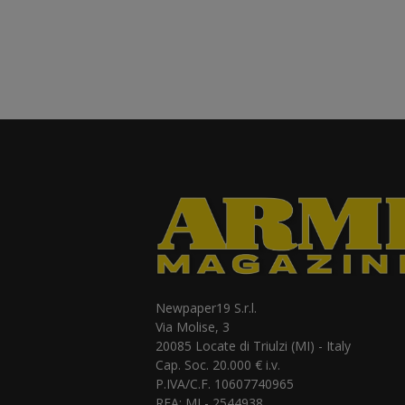
Newpaper19 S.r.l.
Via Molise, 3
20085 Locate di Triulzi (MI) - Italy
Cap. Soc. 20.000 € i.v.
P.IVA/C.F. 10607740965
REA: MI - 2544938