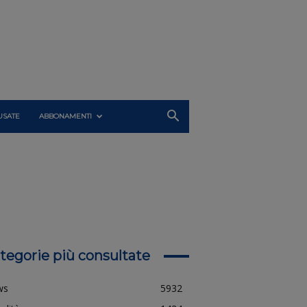
USATE
ABBONAMENTI
tegorie più consultate
ws
5932