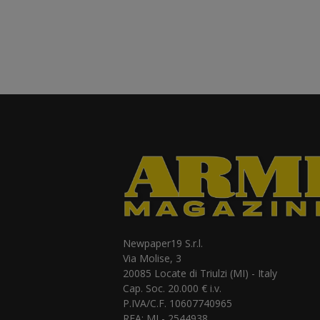
Newpaper19 S.r.l.
Via Molise, 3
20085 Locate di Triulzi (MI) - Italy
Cap. Soc. 20.000 € i.v.
P.IVA/C.F. 10607740965
REA: MI - 2544938