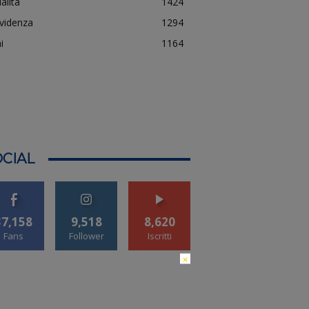
alità
1424
evidenza
1294
i
1164
CIAL
37,158
9,518
8,620
Fans
Follower
Iscritti
×