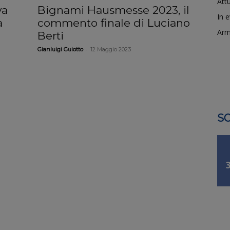
Attu
va
Bignami Hausmesse 2023, il
In 
a
commento finale di Luciano
Arm
Berti
-
Gianluigi Guiotto
12 Maggio 2023
SO