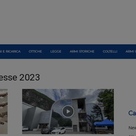
I E RICARICA
OTTICHE
LEGGE
ARMI STORICHE
COLTELLI
ARMI 
esse 2023
Ca
Ne