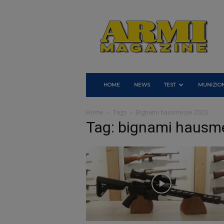
Armi
Magazine
HOME
NEWS
TEST
MUNIZION
Home
Tags
Bignami hausmesse 2023
Tag: bignami hausm