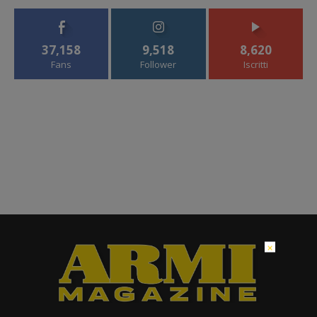
37,158
9,518
8,620
Fans
Follower
Iscritti
×