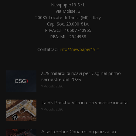
Newpaper19 S.r.l.
Via Molise, 3
20085 Locate di Triulzi (MI) - Italy
Cap. Soc. 20.000 € i.v.
P.IVA/C.F. 10607740965
REA: MI - 2544938
Contattaci:
info@newpaper19.it
3,25 miliardi di ricavi per Csg nel primo
semestre del 2026
7 Agosto 2026
La Sk Pancho Villa in una variante inedita
7 Agosto 2026
A settembre Conarmi organizza un