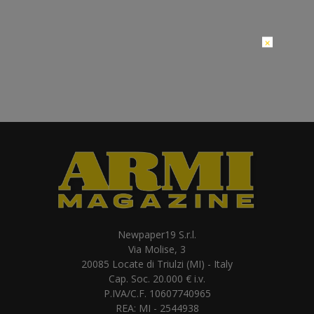
×
Newpaper19 S.r.l.
Via Molise, 3
20085 Locate di Triulzi (MI) - Italy
Cap. Soc. 20.000 € i.v.
P.IVA/C.F. 10607740965
REA: MI - 2544938