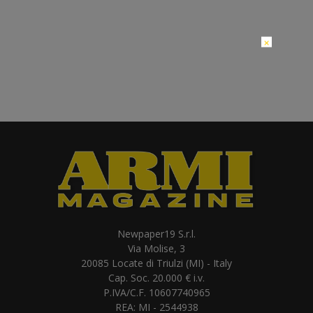
×
Newpaper19 S.r.l.
Via Molise, 3
20085 Locate di Triulzi (MI) - Italy
Cap. Soc. 20.000 € i.v.
P.IVA/C.F. 10607740965
REA: MI - 2544938