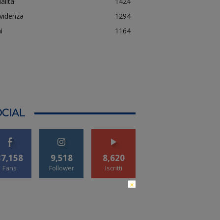
alità
1424
evidenza
1294
i
1164
CIAL
37,158
9,518
8,620
Fans
Follower
Iscritti
×