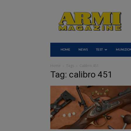
Armi
Magazine
HOME
NEWS
TEST
MUNIZION
Home
Tags
Calibro 451
Tag: calibro 451