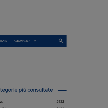
USATE
ABBONAMENTI
tegorie più consultate
ws
5932