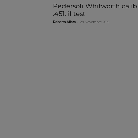
Pedersoli Whitworth calib
.451: il test
-
Roberto Allara
28 Novembre 2019