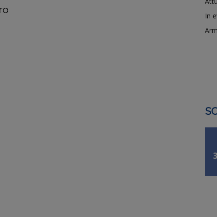
Attu
ro
In 
Arm
SO