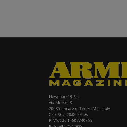
Newpaper19 S.r.l.
Via Molise, 3
20085 Locate di Triulzi (MI) - Italy
Cap. Soc. 20.000 € i.v.
P.IVA/C.F. 10607740965
REA: MI - 2544938