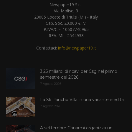
Newpaper19 S.r.l.
Via Molise, 3
20085 Locate di Triulzi (MI) - Italy
Cap. Soc. 20.000 € i.v.
P.IVA/C.F. 10607740965
REA: MI - 2544938
Contattaci:
info@newpaper19.it
3,25 miliardi di ricavi per Csg nel primo
semestre del 2026
7 Agosto 2026
La Sk Pancho Villa in una variante inedita
7 Agosto 2026
A settembre Conarmi organizza un