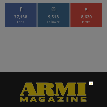
37,158
9,518
8,620
Fans
Follower
Iscritti
×