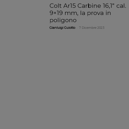
Colt Ar15 Carbine 16,1″ cal.
9×19 mm, la prova in
poligono
-
Gianluigi Guiotto
7 Dicembre 2023