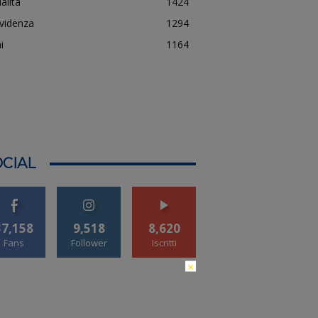
alità
1424
evidenza
1294
i
1164
CIAL
37,158
9,518
8,620
Fans
Follower
Iscritti
×