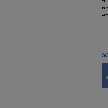
Attu
In 
Arm
SO