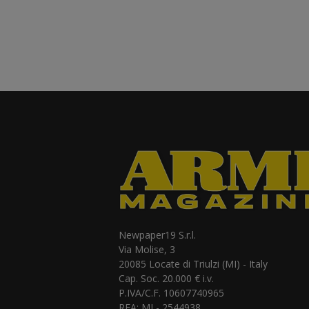
Newpaper19 S.r.l.
Via Molise, 3
20085 Locate di Triulzi (MI) - Italy
Cap. Soc. 20.000 € i.v.
P.IVA/C.F. 10607740965
REA: MI - 2544938