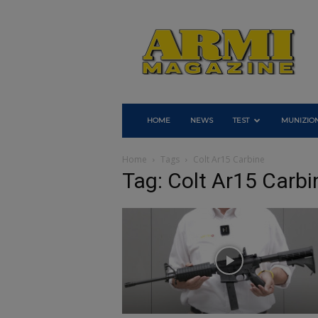
Armi
Magazine
HOME
NEWS
TEST
MUNIZION
Home
Tags
Colt Ar15 Carbine
Tag: Colt Ar15 Carbi