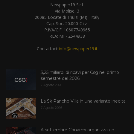
Newpaper19 S.r.l.
Via Molise, 3
20085 Locate di Triulzi (MI) - Italy
Cap. Soc. 20.000 € i.v.
P.IVA/C.F. 10607740965
REA: MI - 2544938
Contattaci:
info@newpaper19.it
3,25 miliardi di ricavi per Csg nel primo
semestre del 2026
7 Agosto 2026
La Sk Pancho Villa in una variante inedita
7 Agosto 2026
A settembre Conarmi organizza un