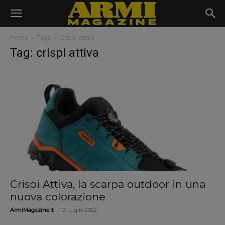
Home
Tags
Crispi attiva
Tag: crispi attiva
Crispi Attiva, la scarpa outdoor in una
nuova colorazione
-
ArmiMagazine.it
12 Luglio 2022