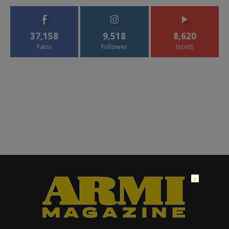
37,158
9,518
8,620
Fans
Follower
Iscritti
×