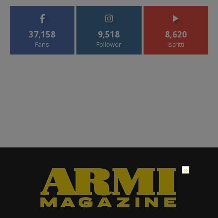
37,158
9,518
8,620
Fans
Follower
Iscritti
×