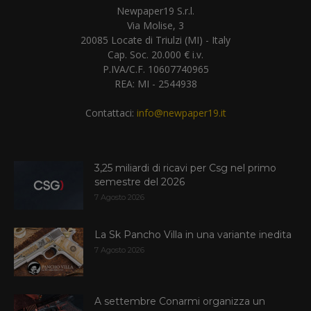
Newpaper19 S.r.l.
Via Molise, 3
20085 Locate di Triulzi (MI) - Italy
Cap. Soc. 20.000 € i.v.
P.IVA/C.F. 10607740965
REA: MI - 2544938
Contattaci:
info@newpaper19.it
3,25 miliardi di ricavi per Csg nel primo
semestre del 2026
7 Agosto 2026
La Sk Pancho Villa in una variante inedita
7 Agosto 2026
A settembre Conarmi organizza un