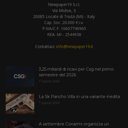
Newpaper19 S.r.l.
Via Molise, 3
20085 Locate di Triulzi (MI) - Italy
Cap. Soc. 20.000 € i.v.
P.IVA/C.F. 10607740965
REA: MI - 2544938
Contattaci:
info@newpaper19.it
3,25 miliardi di ricavi per Csg nel primo
semestre del 2026
7 Agosto 2026
La Sk Pancho Villa in una variante inedita
7 Agosto 2026
A settembre Conarmi organizza un