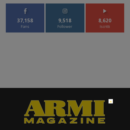
37,158
9,518
8,620
Fans
Follower
Iscritti
×