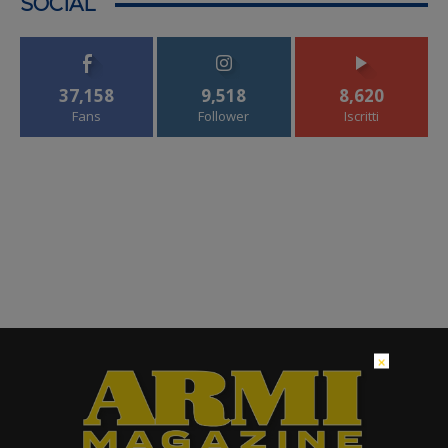
SOCIAL
37,158
9,518
8,620
Fans
Follower
Iscritti
×