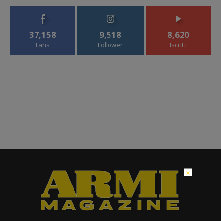
37,158
9,518
8,620
Fans
Follower
Iscritti
×