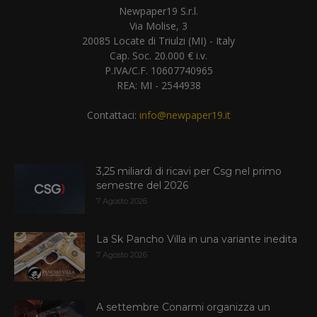
Newpaper19 S.r.l.
Via Molise, 3
20085 Locate di Triulzi (MI) - Italy
Cap. Soc. 20.000 € i.v.
P.IVA/C.F. 10607740965
REA: MI - 2544938
Contattaci:
info@newpaper19.it
3,25 miliardi di ricavi per Csg nel primo
semestre del 2026
7 Agosto 2026
La Sk Pancho Villa in una variante inedita
7 Agosto 2026
A settembre Conarmi organizza un