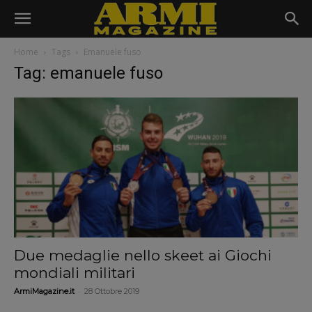
Home
Tags
Emanuele fuso
Tag: emanuele fuso
Due medaglie nello skeet ai Giochi
mondiali militari
-
ArmiMagazine.it
28 Ottobre 2019