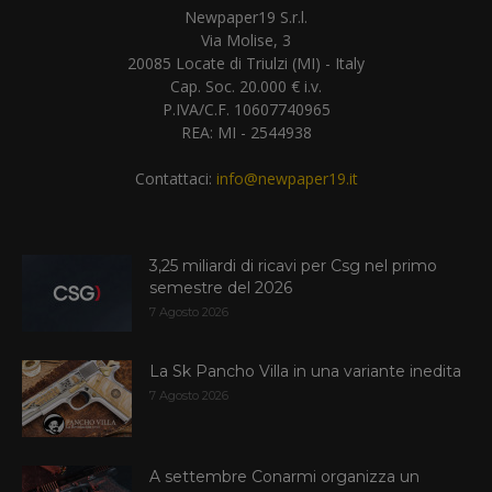
Newpaper19 S.r.l.
Via Molise, 3
20085 Locate di Triulzi (MI) - Italy
Cap. Soc. 20.000 € i.v.
P.IVA/C.F. 10607740965
REA: MI - 2544938
Contattaci:
info@newpaper19.it
3,25 miliardi di ricavi per Csg nel primo
semestre del 2026
7 Agosto 2026
La Sk Pancho Villa in una variante inedita
7 Agosto 2026
A settembre Conarmi organizza un