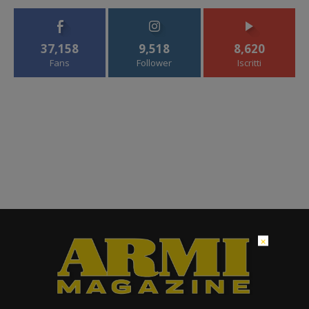
37,158
9,518
8,620
Fans
Follower
Iscritti
×