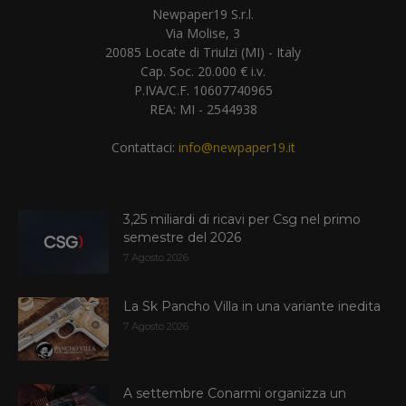
Newpaper19 S.r.l.
Via Molise, 3
20085 Locate di Triulzi (MI) - Italy
Cap. Soc. 20.000 € i.v.
P.IVA/C.F. 10607740965
REA: MI - 2544938
Contattaci:
info@newpaper19.it
3,25 miliardi di ricavi per Csg nel primo
semestre del 2026
7 Agosto 2026
La Sk Pancho Villa in una variante inedita
7 Agosto 2026
A settembre Conarmi organizza un