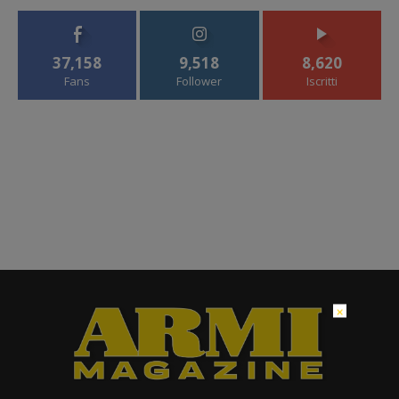
37,158
9,518
8,620
Fans
Follower
Iscritti
×