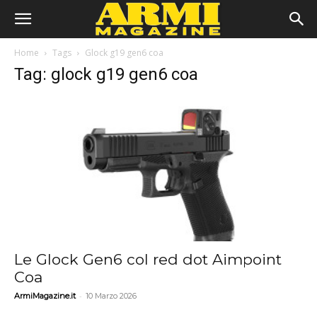
Home
Tags
Glock g19 gen6 coa
Tag: glock g19 gen6 coa
Le Glock Gen6 col red dot Aimpoint
Coa
-
ArmiMagazine.it
10 Marzo 2026