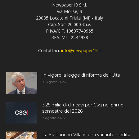
Newpaper19 S.r.l.
Via Molise, 3
20085 Locate di Triulzi (MI) - Italy
Cap. Soc. 20.000 € i.v.
P.IVA/C.F. 10607740965
REA: MI - 2544938
Contattaci:
info@newpaper19.it
In vigore la legge di riforma dell’Uits
10 Agosto 2026
3,25 miliardi di ricavi per Csg nel primo
semestre del 2026
7 Agosto 2026
La Sk Pancho Villa in una variante inedita