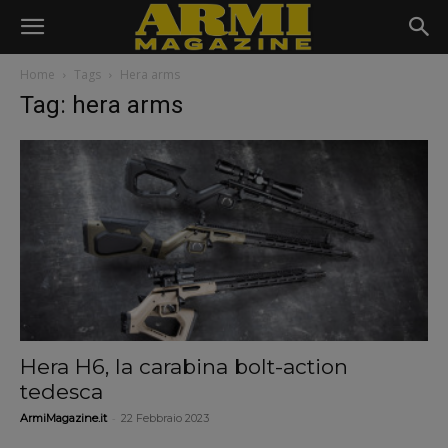
Home
Tags
Hera arms
Tag: hera arms
Hera H6, la carabina bolt-action
tedesca
-
ArmiMagazine.it
22 Febbraio 2023