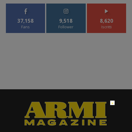
37,158
9,518
8,620
Fans
Follower
Iscritti
×