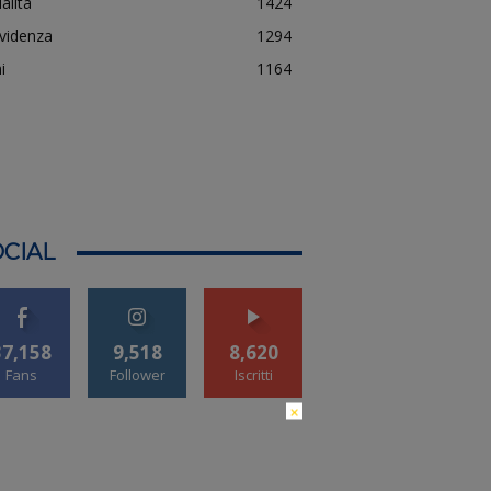
alità
1424
evidenza
1294
i
1164
CIAL
37,158
9,518
8,620
Fans
Follower
Iscritti
×