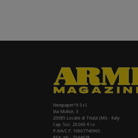
Newpaper19 S.r.l.
Via Molise, 3
20085 Locate di Triulzi (MI) - Italy
Cap. Soc. 20.000 € i.v.
P.IVA/C.F. 10607740965
REA: MI - 2544938