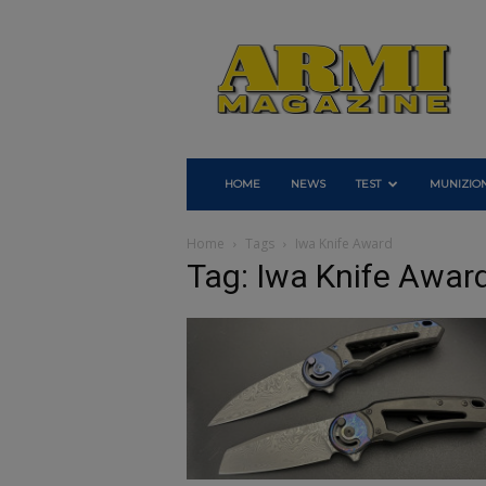
Armi
Magazine
HOME
NEWS
TEST
MUNIZION
Home
Tags
Iwa Knife Award
Tag: Iwa Knife Awar