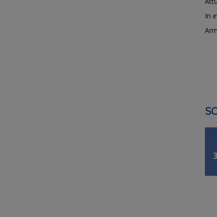
Attu
In 
Arm
SO