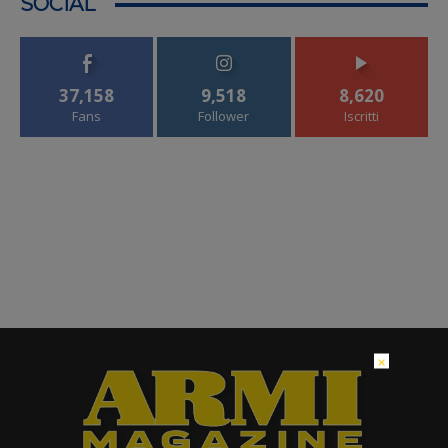
SOCIAL
37,158
9,518
8,620
Fans
Follower
Iscritti
×