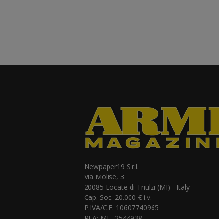
Newpaper19 S.r.l.
Via Molise, 3
20085 Locate di Triulzi (MI) - Italy
Cap. Soc. 20.000 € i.v.
P.IVA/C.F. 10607740965
REA: MI - 2544938