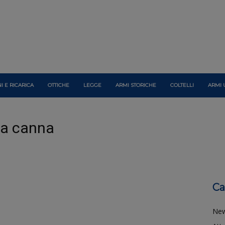
I E RICARICA
OTTICHE
LEGGE
ARMI STORICHE
COLTELLI
ARMI 
ia canna
Ca
Ne