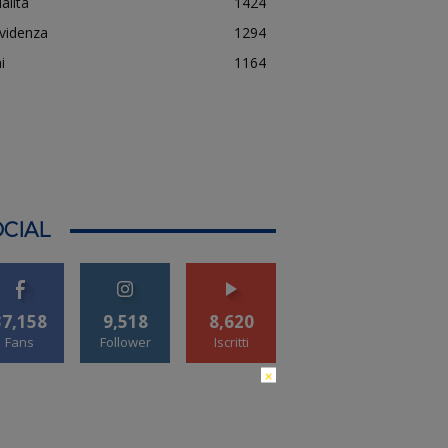
alità
1424
evidenza
1294
i
1164
CIAL
37,158
9,518
8,620
Fans
Follower
Iscritti
×