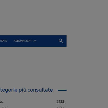
USATE
ABBONAMENTI
tegorie più consultate
ws
5932