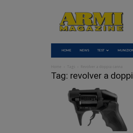
Armi
Magazine
HOME
NEWS
TEST
MUNIZION
Home
Tags
Revolver a doppia canna
Tag: revolver a dopp