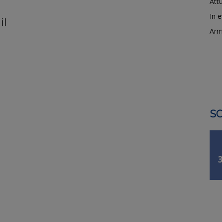
Attu
In 
il
Arm
SO