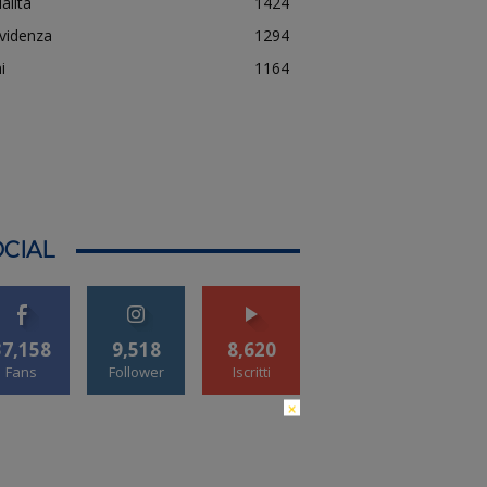
alità
1424
evidenza
1294
i
1164
CIAL
37,158
9,518
8,620
Fans
Follower
Iscritti
×