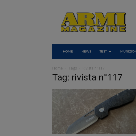
Armi
Magazine
HOME
NEWS
TEST
MUNIZION
Home
Tags
Rivista n°117
Tag: rivista n°117