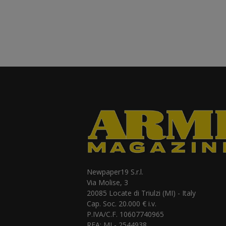
Newpaper19 S.r.l.
Via Molise, 3
20085 Locate di Triulzi (MI) - Italy
Cap. Soc. 20.000 € i.v.
P.IVA/C.F. 10607740965
REA: MI - 2544938