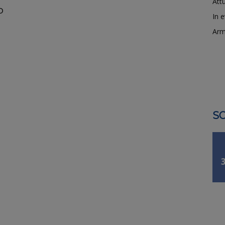
Attu
o
In 
Arm
SO