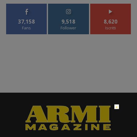
37,158
9,518
8,620
Fans
Follower
Iscritti
×