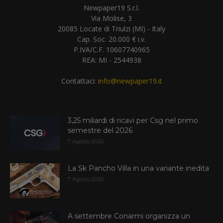
Newpaper19 S.r.l.
Via Molise, 3
20085 Locate di Triulzi (MI) - Italy
Cap. Soc. 20.000 € i.v.
P.IVA/C.F. 10607740965
REA: MI - 2544938
Contattaci:
info@newpaper19.it
3,25 miliardi di ricavi per Csg nel primo
semestre del 2026
7 Agosto 2026
La Sk Pancho Villa in una variante inedita
7 Agosto 2026
A settembre Conarmi organizza un