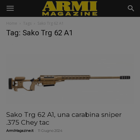
Home
Tags
Sako Trg 62 A1
Tag: Sako Trg 62 A1
Sako Trg 62 A1, una carabina sniper
.375 Chey tac
-
ArmiMagazine.it
11 Giugno 2024