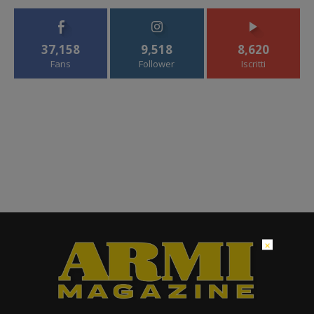
37,158
9,518
8,620
Fans
Follower
Iscritti
×