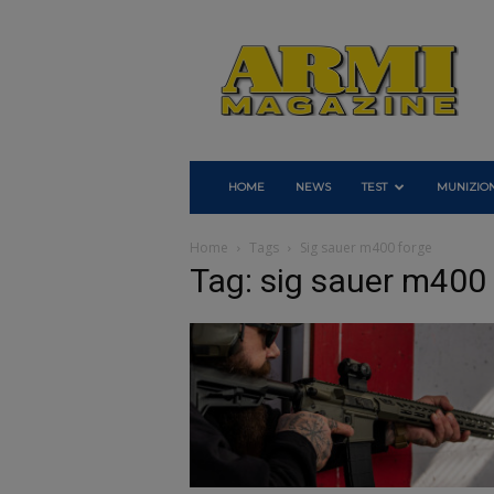
Armi
Magazine
HOME
NEWS
TEST
MUNIZION
Home
Tags
Sig sauer m400 forge
Tag: sig sauer m400