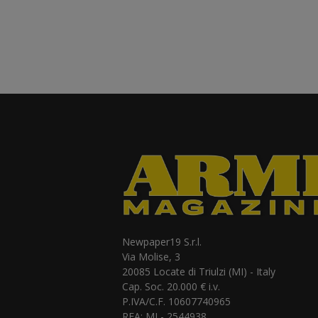
Newpaper19 S.r.l.
Via Molise, 3
20085 Locate di Triulzi (MI) - Italy
Cap. Soc. 20.000 € i.v.
P.IVA/C.F. 10607740965
REA: MI - 2544938