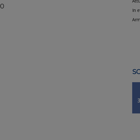
Attu
00
In 
Arm
SO