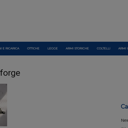
I E RICARICA
OTTICHE
LEGGE
ARMI STORICHE
COLTELLI
ARMI 
 forge
Ca
Ne