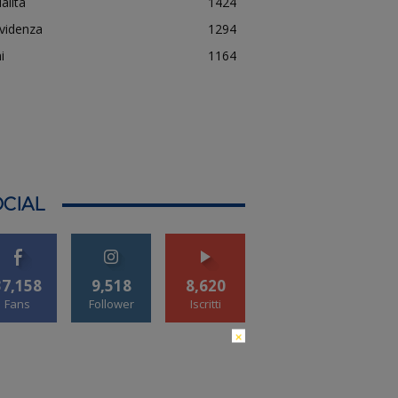
alità
1424
evidenza
1294
i
1164
CIAL
37,158
9,518
8,620
Fans
Follower
Iscritti
×