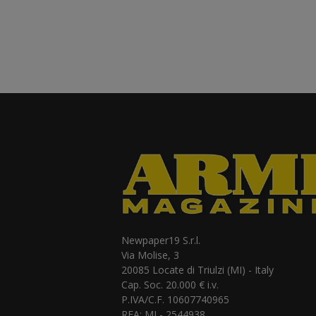
Newpaper19 S.r.l.
Via Molise, 3
20085 Locate di Triulzi (MI) - Italy
Cap. Soc. 20.000 € i.v.
P.IVA/C.F. 10607740965
REA: MI - 2544938