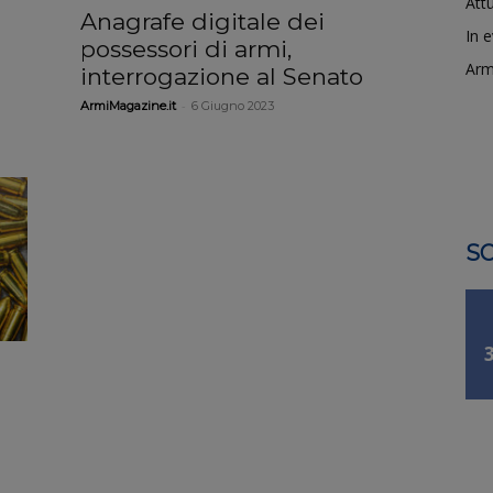
Attu
Anagrafe digitale dei
In 
possessori di armi,
Arm
interrogazione al Senato
-
ArmiMagazine.it
6 Giugno 2023
SO