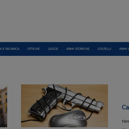
I E RICARICA
OTTICHE
LEGGE
ARMI STORICHE
COLTELLI
ARMI 
Ca
Ne