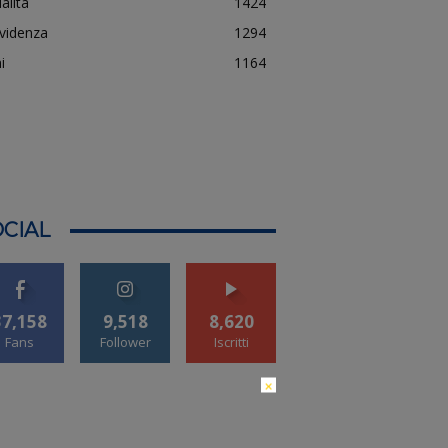
alità
1424
evidenza
1294
i
1164
CIAL
37,158
9,518
8,620
Fans
Follower
Iscritti
×