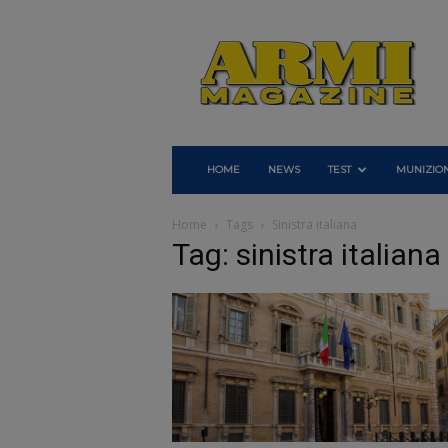
Armi
Magazine
HOME
NEWS
TEST
MUNIZION
Home
Tags
Sinistra italiana
Tag: sinistra italiana