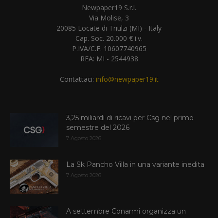
Newpaper19 S.r.l.
Via Molise, 3
20085 Locate di Triulzi (MI) - Italy
Cap. Soc. 20.000 € i.v.
P.IVA/C.F. 10607740965
REA: MI - 2544938
Contattaci:
info@newpaper19.it
3,25 miliardi di ricavi per Csg nel primo
semestre del 2026
7 Agosto 2026
La Sk Pancho Villa in una variante inedita
7 Agosto 2026
A settembre Conarmi organizza un