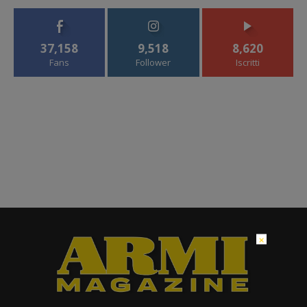
37,158
9,518
8,620
Fans
Follower
Iscritti
×