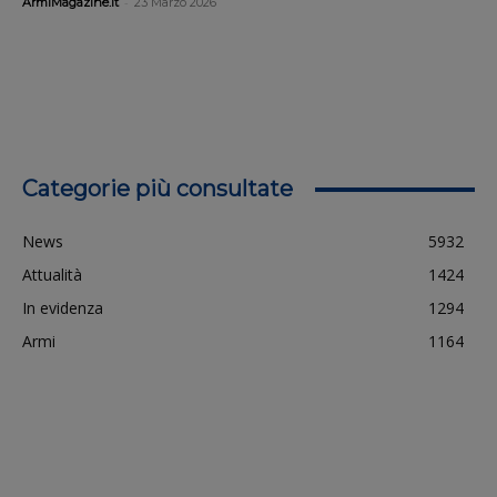
-
ArmiMagazine.it
23 Marzo 2026
Categorie più consultate
News
5932
Attualità
1424
In evidenza
1294
Armi
1164