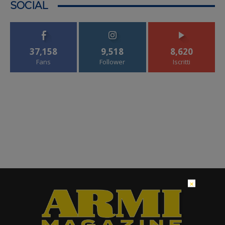
SOCIAL
37,158
9,518
8,620
Fans
Follower
Iscritti
×