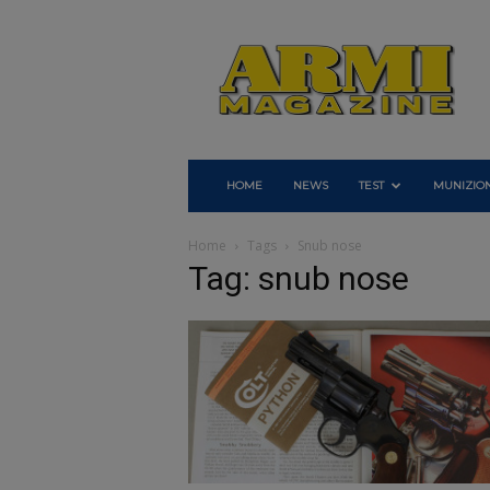
Armi
Magazine
HOME
NEWS
TEST
MUNIZION
Home
Tags
Snub nose
Tag: snub nose