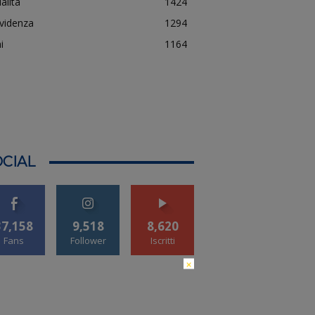
alità
1424
evidenza
1294
i
1164
CIAL
37,158
9,518
8,620
Fans
Follower
Iscritti
×