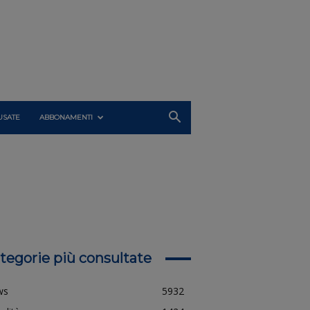
USATE
ABBONAMENTI
tegorie più consultate
ws
5932