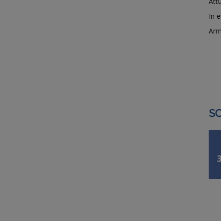
Attu
In 
Arm
SO