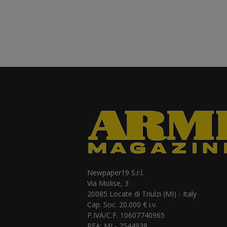
Newpaper19 S.r.l.
Via Molise, 3
20085 Locate di Triulzi (MI) - Italy
Cap. Soc. 20.000 € i.v.
P.IVA/C.F. 10607740965
REA: MI - 2544938