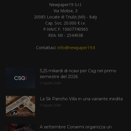
Newpaper19 S.r.l.
Via Molise, 3
20085 Locate di Triulzi (MI) - Italy
Cap. Soc. 20.000 € i.v.
P.IVA/C.F. 10607740965
REA: MI - 2544938
Contattaci:
info@newpaper19.it
3,25 miliardi di ricavi per Csg nel primo
semestre del 2026
7 Agosto 2026
La Sk Pancho Villa in una variante inedita
7 Agosto 2026
A settembre Conarmi organizza un