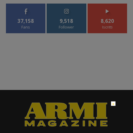
37,158
9,518
8,620
Fans
Follower
Iscritti
×