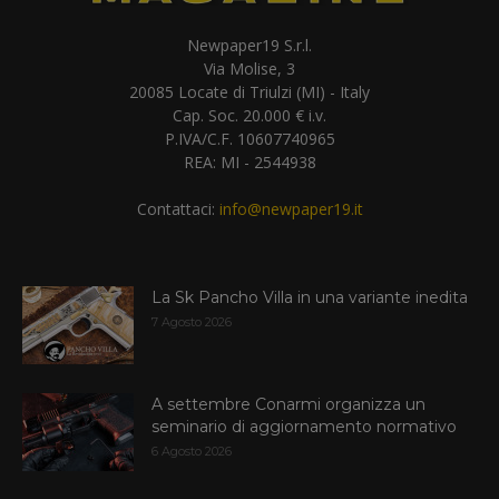
Newpaper19 S.r.l.
Via Molise, 3
20085 Locate di Triulzi (MI) - Italy
Cap. Soc. 20.000 € i.v.
P.IVA/C.F. 10607740965
REA: MI - 2544938
Contattaci:
info@newpaper19.it
La Sk Pancho Villa in una variante inedita
7 Agosto 2026
A settembre Conarmi organizza un
seminario di aggiornamento normativo
6 Agosto 2026