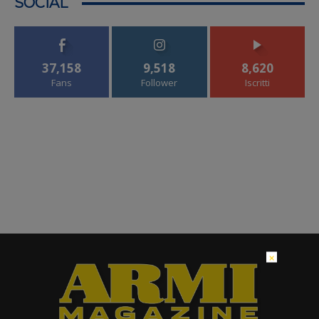
SOCIAL
37,158
9,518
8,620
Fans
Follower
Iscritti
×