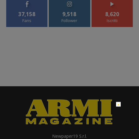
37,158
9,518
8,620
Fans
Follower
Iscritti
×
Newpaper19 S.r.l.