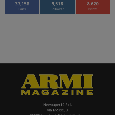
37,158
9,518
8,620
Fans
Follower
Iscritti
Newpaper19 S.r.l.
Via Molise, 3