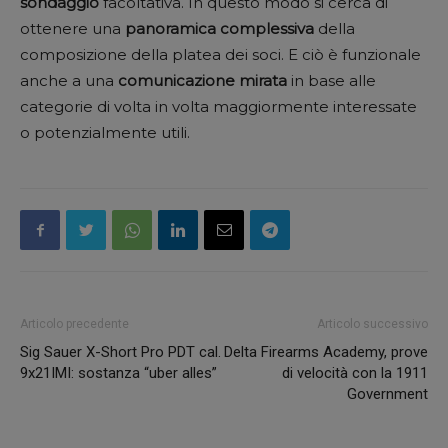
sondaggio
facoltativa. In questo modo si cerca di
ottenere una
panoramica complessiva
della
composizione della platea dei soci. E ciò è funzionale
anche a una
comunicazione mirata
in base alle
categorie di volta in volta maggiormente interessate
o potenzialmente utili.
Articolo precedente
Articolo successivo
Sig Sauer X-Short Pro PDT cal.
Delta Firearms Academy, prove
9x21IMI: sostanza “uber alles”
di velocità con la 1911
Government