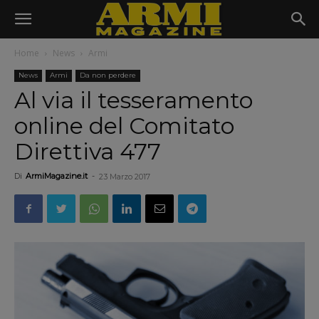
Home
News
Armi
News
Armi
Da non perdere
Al via il tesseramento
online del Comitato
Direttiva 477
Di
ArmiMagazine.it
-
23 Marzo 2017