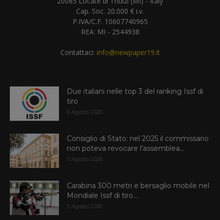
20085 Locate di Triulzi (MI) - Italy
Cap. Soc. 20.000 € i.v.
P.IVA/C.F. 10607740965
REA: MI - 2544938
Contattaci:
info@newpaper19.it
Due italiani nelle top 3 del ranking Issf di
tiro
6 Agosto 2026
Consiglio di Stato: nel 2025 il commissario
non poteva revocare l’assemblea...
5 Agosto 2026
Carabina 300 metri e bersaglio mobile nel
Mondiale Issf di tiro...
5 Agosto 2026