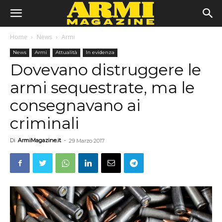
Home
News
Armi
News
Armi
Attualità
In evidenza
Dovevano distruggere le
armi sequestrate, ma le
consegnavano ai
criminali
Di
ArmiMagazine.it
-
29 Marzo 2017