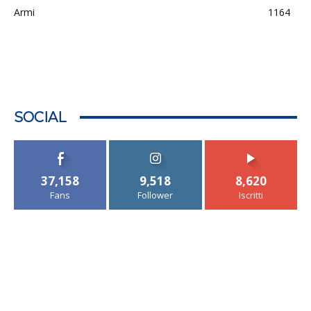
Armi
1164
SOCIAL
37,158
9,518
8,620
Fans
Follower
Iscritti