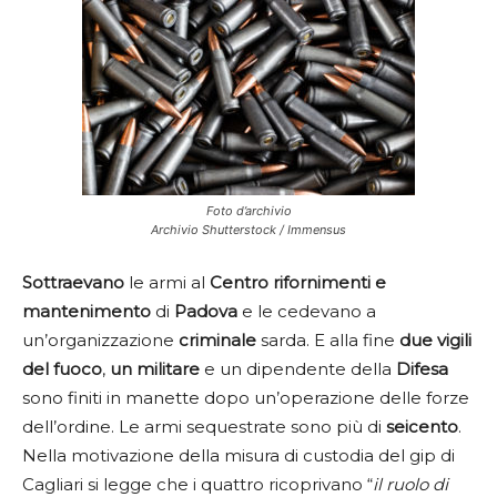
Foto d’archivio
Archivio Shutterstock / Immensus
Sottraevano
le armi al
Centro rifornimenti e
mantenimento
di
Padova
e le cedevano a
un’organizzazione
criminale
sarda. E alla fine
due vigili
del fuoco
,
un militare
e un dipendente della
Difesa
sono finiti in manette dopo un’operazione delle forze
dell’ordine. Le armi sequestrate sono più di
seicento
.
Nella motivazione della misura di custodia del gip di
Cagliari si legge che i quattro ricoprivano “
il ruolo di