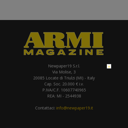
Newpaper19 S.r.l.
×
Via Molise, 3
20085 Locate di Triulzi (MI) - Italy
Cap. Soc. 20.000 € i.v.
P.IVA/C.F. 10607740965
REA: MI - 2544938
Contattaci:
info@newpaper19.it