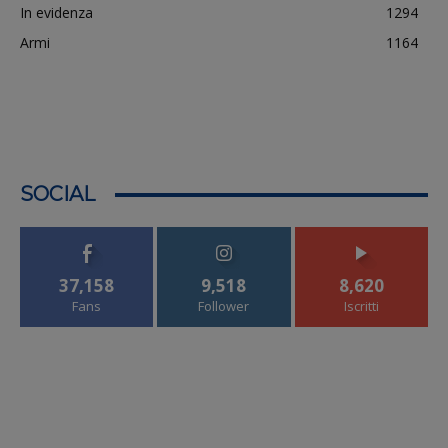
In evidenza
1294
Armi
1164
SOCIAL
37,158
9,518
8,620
Fans
Follower
Iscritti