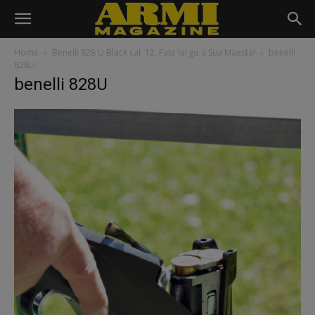
Home
Benelli 828 U Black cal. 12. Fate largo a Sua Maestà!
benelli
828U
benelli 828U