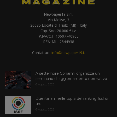
Newpaper19 S.r.l.
Via Molise, 3
20085 Locate di Triulzi (MI) - Italy
Cap. Soc. 20.000 € i.v.
P.IVA/C.F. 10607740965
REA: MI - 2544938
Contattaci:
info@newpaper19.it
A settembre Conarmi organizza un
seminario di aggiornamento normativo
6 Agosto 2026
Due italiani nelle top 3 del ranking Issf di
tiro
6 Agosto 2026