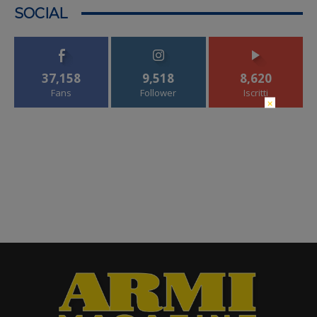
SOCIAL
37,158
9,518
8,620
Fans
Follower
Iscritti
×