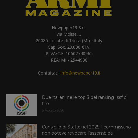
Newpaper19 S.r.l.
Via Molise, 3
20085 Locate di Triulzi (MI) - Italy
Cap. Soc. 20.000 € i.v.
P.IVA/C.F. 10607740965
REA: MI - 2544938
Contattaci:
info@newpaper19.it
Due italiani nelle top 3 del ranking Issf di
tiro
6 Agosto 2026
Consiglio di Stato: nel 2025 il commissario
non poteva revocare l’assemblea...