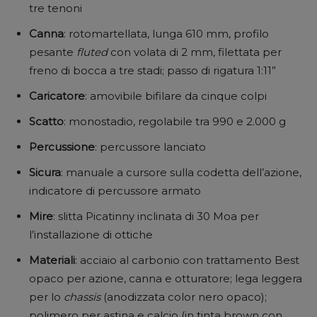
tre tenoni
Canna
: rotomartellata, lunga 610 mm, profilo
pesante
fluted
con volata di 2 mm, filettata per
freno di bocca a tre stadi; passo di rigatura 1:11”
Caricatore
: amovibile bifilare da cinque colpi
Scatto
: monostadio, regolabile tra 990 e 2.000 g
Percussione
: percussore lanciato
Sicura
: manuale a cursore sulla codetta dell’azione,
indicatore di percussore armato
Mire
: slitta Picatinny inclinata di 30 Moa per
l’installazione di ottiche
Materiali
: acciaio al carbonio con trattamento Best
opaco per azione, canna e otturatore; lega leggera
per lo
chassis
(anodizzata color nero opaco);
polimero per astina e calcio (in tinta brown con