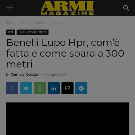
Home
Test
Fucili canna rigata
Test
Fucili canna rigata
Benelli Lupo Hpr, com’è
fatta e come spara a 300
metri
Di
Gianluigi Guiotto
-
16 Giugno 2023